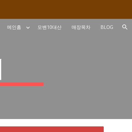
ion
메인홈
모밴10대산
매장목차
BLOG
계